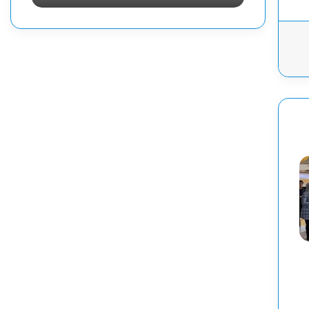
ا
ا
ل
ل
م
م
ؤ
و
ق
ق
ت
ت
ل
ل
ل
ل
ا
ا
س
س
ت
ت
ش
ش
ا
ا
ر
ر
ة
ة
ر
ر
ق
ق
م
م
2
2
0
0
2
2