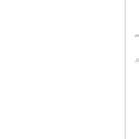
6
6
/
/
0
0
6
7
46
ال