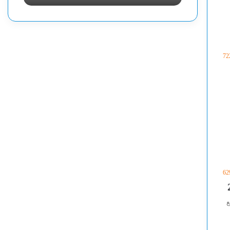
ا
ا
ل
ل
م
م
ؤ
و
ق
ق
72
ت
ت
ل
ل
ل
ل
ا
ا
س
س
ت
ت
ش
ش
ا
ا
ر
ر
ة
ة
ر
ر
62
ق
ق
م
م
2
2
2025/20 جميع
0
0
2
2