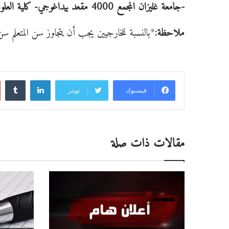
-جامعة غليزان المجمع 4000 مقعد بيداغوجي- كلية العلوم الإنسانية و الاجتماعية، الطابق الثالث
ملاحظة:
*بالنسبة للخارجيين يجب أن يتجاوز سن المتعلم سن 18 سن
لينكدإن
‏Tumblr
فيسبوك
تويتر
مقالات ذات صلة