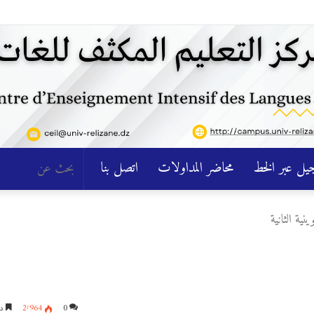
جيل عبر الخط
محاضر المداولات
اتصل بنا
ية الثانية
0
2٬964
دق