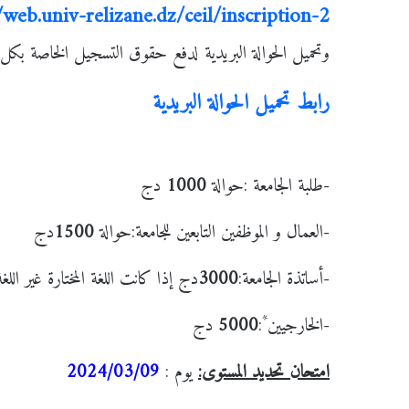
/web.univ-relizane.dz/ceil/inscription-2
وتحميل الحوالة البريدية لدفع حقوق التسجيل الخاصة بك
رابط تحميل الحوالة البريدية
-طلبة الجامعة :حوالة
1000
دج
-العمال و الموظفين التابعين للجامعة:حوالة
1500
دج
-أساتذة الجامعة:
3000
دج إذا كانت اللغة المختارة غير اللغة
*
-الخارجيين
:
5000
دج
امتحان تحديد المستوى:
يوم :
2024/03/09