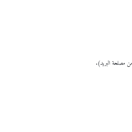
ث
ع
ا
ل
ن
غ
ي
ا
ة
ت
ا
ل
ت
ك
و
من مصلحة البريد).
ي
ن