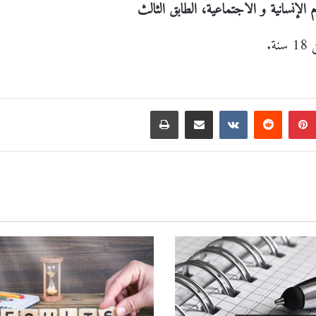
ة.
بينتيريست
‏Reddit
‏VKontakte
مشاركة عبر البريد
طباعة